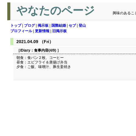
やなたのページ
興味のあるこ
トップ
|
ブログ
|
掲示板
|
国際結婚
|
セブ
|
登山
プロフィール
|
更新情報
|
旧掲示板
2021.04.09 （Fri）
［/Diary：
食事内容(4/9)
］
朝食：食パン２枚、コーヒー
昼食：エビフライ＆唐揚げ弁当
夕食：ご飯、味噌汁、豚生姜焼き