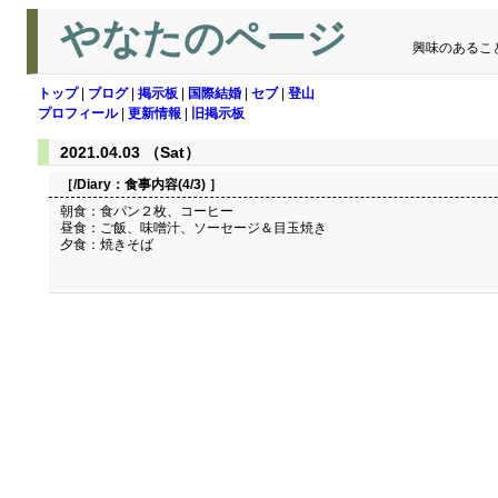
やなたのページ
興味のあるこ
トップ
|
ブログ
|
掲示板
|
国際結婚
|
セブ
|
登山
プロフィール
|
更新情報
|
旧掲示板
2021.04.03 （Sat）
［/Diary：
食事内容(4/3)
］
朝食：食パン２枚、コーヒー
昼食：ご飯、味噌汁、ソーセージ＆目玉焼き
夕食：焼きそば