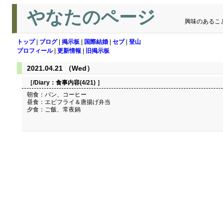
やなたのページ
興味のあるこ
トップ
|
ブログ
|
掲示板
|
国際結婚
|
セブ
|
登山
プロフィール
|
更新情報
|
旧掲示板
2021.04.21 （Wed）
［/Diary：
食事内容(4/21)
］
朝食：パン、コーヒー
昼食：エビフライ＆唐揚げ弁当
夕食：ご飯、常夜鍋