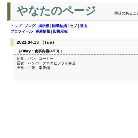
やなたのページ
興味のあるこ
トップ
|
ブログ
|
掲示板
|
国際結婚
|
セブ
|
登山
プロフィール
|
更新情報
|
旧掲示板
2021.04.13 （Tue）
［/Diary：
食事内容(4/13)
］
朝食：パン、コーヒー
昼食：ハンバーグ＆エビフライ弁当
夕食：ご飯、常夜鍋