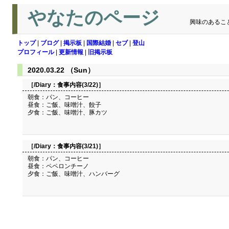
やなたのページ
興味のあるこ
トップ
|
ブログ
|
掲示板
|
国際結婚
|
セブ
|
登山
プロフィール
|
更新情報
|
旧掲示板
2020.03.22 （Sun）
［/Diary：
食事内容(3/22)
］
朝食：パン、コーヒー
昼食：ご飯、味噌汁、餃子
夕食：ご飯、味噌汁、豚カツ
［/Diary：
食事内容(3/21)
］
朝食：パン、コーヒー
昼食：ペペロンチーノ
夕食：ご飯、味噌汁、ハンバーグ