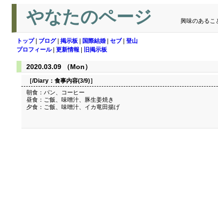
やなたのページ
興味のあるこ
トップ
|
ブログ
|
掲示板
|
国際結婚
|
セブ
|
登山
プロフィール
|
更新情報
|
旧掲示板
2020.03.09 （Mon）
［/Diary：
食事内容(3/9)
］
朝食：パン、コーヒー
昼食：ご飯、味噌汁、豚生姜焼き
夕食：ご飯、味噌汁、イカ竜田揚げ