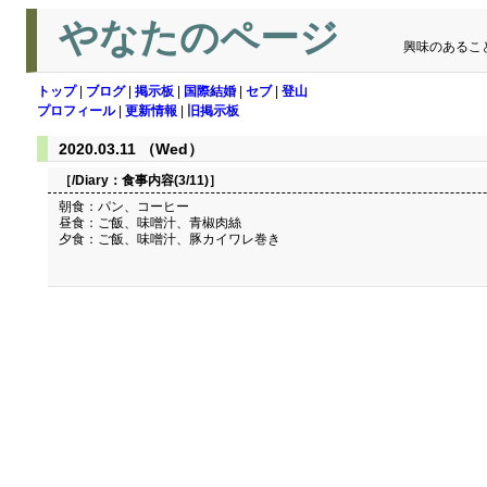
やなたのページ
興味のあるこ
トップ
|
ブログ
|
掲示板
|
国際結婚
|
セブ
|
登山
プロフィール
|
更新情報
|
旧掲示板
2020.03.11 （Wed）
［/Diary：
食事内容(3/11)
］
朝食：パン、コーヒー
昼食：ご飯、味噌汁、青椒肉絲
夕食：ご飯、味噌汁、豚カイワレ巻き