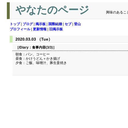
やなたのページ
興味のあるこ
トップ
|
ブログ
|
掲示板
|
国際結婚
|
セブ
|
登山
プロフィール
|
更新情報
|
旧掲示板
2020.03.03 （Tue）
［/Diary：
食事内容(3/3)
］
朝食：パン、コーヒー
昼食：かけうどん＋かき揚げ
夕食：ご飯、味噌汁、豚生姜焼き