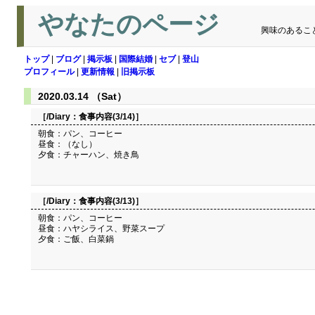
やなたのページ
興味のあるこ
トップ
|
ブログ
|
掲示板
|
国際結婚
|
セブ
|
登山
プロフィール
|
更新情報
|
旧掲示板
2020.03.14 （Sat）
［/Diary：
食事内容(3/14)
］
朝食：パン、コーヒー
昼食：（なし）
夕食：チャーハン、焼き鳥
［/Diary：
食事内容(3/13)
］
朝食：パン、コーヒー
昼食：ハヤシライス、野菜スープ
夕食：ご飯、白菜鍋