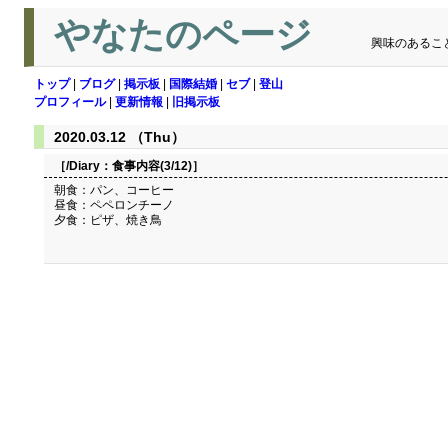
やなたのページ
興味のあるこ
トップ
|
ブログ
|
掲示板
|
国際結婚
|
セブ
|
登山
プロフィール
|
更新情報
|
旧掲示板
2020.03.12 （Thu）
［/Diary：
食事内容(3/12)
］
朝食：パン、コーヒー
昼食：ペペロンチーノ
夕食：ピザ、焼き鳥