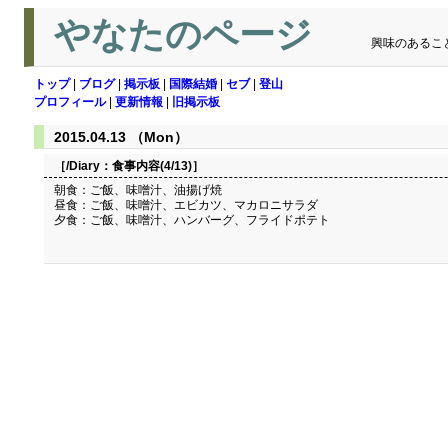
やなたのページ
興味のあるこ
トップ
|
ブログ
|
掲示板
|
国際結婚
|
セブ
|
登山
プロフィール
|
更新情報
|
旧掲示板
2015.04.13 （Mon）
［/Diary：
食事内容(4/13)
］
朝食：ご飯、味噌汁、油揚げ焼
昼食：ご飯、味噌汁、エビカツ、マカロニサラダ
夕食：ご飯、味噌汁、ハンバーグ、フライドポテト