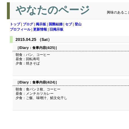
やなたのページ
興味のあるこ
トップ
|
ブログ
|
掲示板
|
国際結婚
|
セブ
|
登山
プロフィール
|
更新情報
|
旧掲示板
2015.04.25 （Sat）
［/Diary：
食事内容(4/25)
］
朝食：パン、コーヒー
昼食：回転寿司
夕食：焼きそば
［/Diary：
食事内容(4/24)
］
朝食：食パン２枚、コーヒー
昼食：メンチカツカレー
夕食：ご飯、味噌汁、鯖文化干し