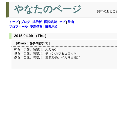
やなたのページ
興味のあるこ
トップ
|
ブログ
|
掲示板
|
国際結婚
|
セブ
|
登山
プロフィール
|
更新情報
|
旧掲示板
2015.04.09 （Thu）
［/Diary：
食事内容(4/9)
］
朝食：ご飯、味噌汁、ふりかけ
昼食：ご飯、味噌汁、チキンカツ＆コロッケ
夕食：ご飯、味噌汁、野菜炒め、イカ竜田揚げ