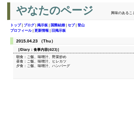
やなたのページ
興味のあるこ
トップ
|
ブログ
|
掲示板
|
国際結婚
|
セブ
|
登山
プロフィール
|
更新情報
|
旧掲示板
2015.04.23 （Thu）
［/Diary：
食事内容(4/23)
］
朝食：ご飯、味噌汁、野菜炒め
昼食：ご飯、味噌汁、ヒレカツ
夕食：ご飯、味噌汁、ハンバーグ