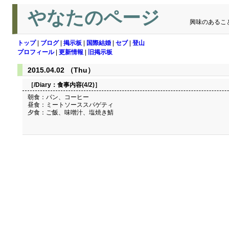
やなたのページ
興味のあるこ
トップ
|
ブログ
|
掲示板
|
国際結婚
|
セブ
|
登山
プロフィール
|
更新情報
|
旧掲示板
2015.04.02 （Thu）
［/Diary：
食事内容(4/2)
］
朝食：パン、コーヒー
昼食：ミートソーススパゲティ
夕食：ご飯、味噌汁、塩焼き鯖