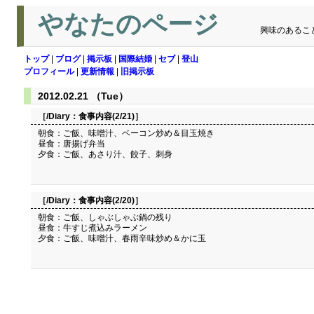
やなたのページ
興味のあるこ
トップ
|
ブログ
|
掲示板
|
国際結婚
|
セブ
|
登山
プロフィール
|
更新情報
|
旧掲示板
2012.02.21 （Tue）
［/Diary：
食事内容(2/21)
］
朝食：ご飯、味噌汁、ベーコン炒め＆目玉焼き
昼食：唐揚げ弁当
夕食：ご飯、あさり汁、餃子、刺身
［/Diary：
食事内容(2/20)
］
朝食：ご飯、しゃぶしゃぶ鍋の残り
昼食：牛すじ煮込みラーメン
夕食：ご飯、味噌汁、春雨辛味炒め＆かに玉