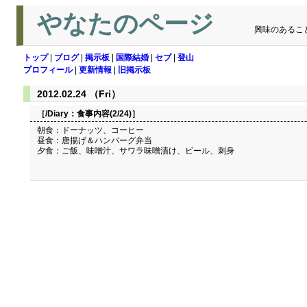
やなたのページ
興味のあるこ
トップ
|
ブログ
|
掲示板
|
国際結婚
|
セブ
|
登山
プロフィール
|
更新情報
|
旧掲示板
2012.02.24 （Fri）
［/Diary：
食事内容(2/24)
］
朝食：ドーナッツ、コーヒー
昼食：唐揚げ＆ハンバーグ弁当
夕食：ご飯、味噌汁、サワラ味噌漬け、ビール、刺身