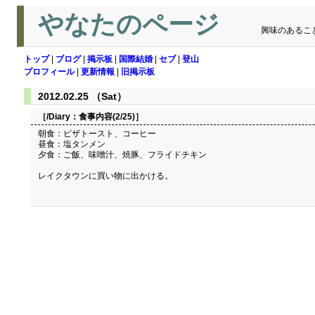
やなたのページ
興味のあるこ
トップ
|
ブログ
|
掲示板
|
国際結婚
|
セブ
|
登山
プロフィール
|
更新情報
|
旧掲示板
2012.02.25 （Sat）
［/Diary：
食事内容(2/25)
］
朝食：ピザトースト、コーヒー
昼食：塩タンメン
夕食：ご飯、味噌汁、焼豚、フライドチキン
レイクタウンに買い物に出かける。