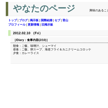
やなたのページ
興味のあるこ
トップ
|
ブログ
|
掲示板
|
国際結婚
|
セブ
|
登山
プロフィール
|
更新情報
|
旧掲示板
2012.02.10 （Fri）
［/Diary：
食事内容(2/10)
］
朝食：ご飯、味噌汁、シューマイ
昼食：ご飯、卵スープ、海老フライ＆カニクリームコロッケ
夕食：カレーライス