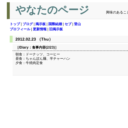
やなたのページ
興味のあるこ
トップ
|
ブログ
|
掲示板
|
国際結婚
|
セブ
|
登山
プロフィール
|
更新情報
|
旧掲示板
2012.02.23 （Thu）
［/Diary：
食事内容(2/23)
］
朝食：ドーナッツ、コーヒー
昼食：ちゃんぽん麺、半チャーハン
夕食：牛焼肉定食