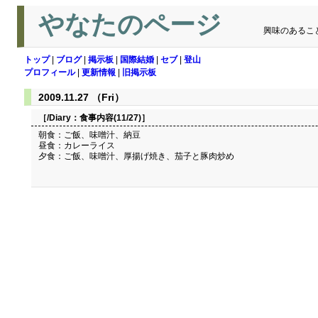
やなたのページ
興味のあるこ
トップ
|
ブログ
|
掲示板
|
国際結婚
|
セブ
|
登山
プロフィール
|
更新情報
|
旧掲示板
2009.11.27 （Fri）
［/Diary：
食事内容(11/27)
］
朝食：ご飯、味噌汁、納豆
昼食：カレーライス
夕食：ご飯、味噌汁、厚揚げ焼き、茄子と豚肉炒め