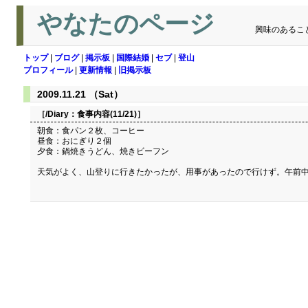
やなたのページ
興味のあるこ
トップ
|
ブログ
|
掲示板
|
国際結婚
|
セブ
|
登山
プロフィール
|
更新情報
|
旧掲示板
2009.11.21 （Sat）
［/Diary：
食事内容(11/21)
］
朝食：食パン２枚、コーヒー
昼食：おにぎり２個
夕食：鍋焼きうどん、焼きビーフン
天気がよく、山登りに行きたかったが、用事があったので行けず。午前