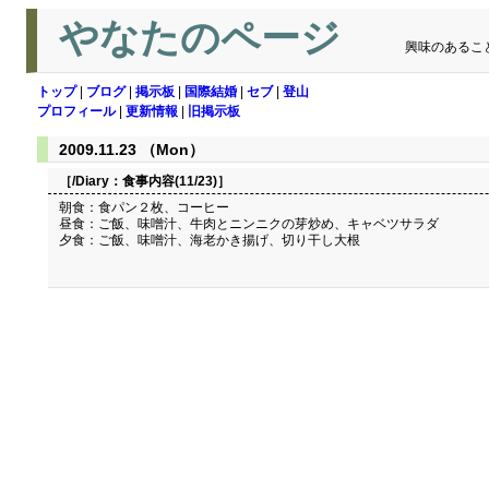
やなたのページ
興味のあるこ
トップ
|
ブログ
|
掲示板
|
国際結婚
|
セブ
|
登山
プロフィール
|
更新情報
|
旧掲示板
2009.11.23 （Mon）
［/Diary：
食事内容(11/23)
］
朝食：食パン２枚、コーヒー
昼食：ご飯、味噌汁、牛肉とニンニクの芽炒め、キャベツサラダ
夕食：ご飯、味噌汁、海老かき揚げ、切り干し大根