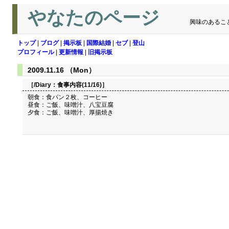
やなたのページ
興味のあるこ
トップ
|
ブログ
|
掲示板
|
国際結婚
|
セブ
|
登山
プロフィール
|
更新情報
|
旧掲示板
2009.11.16 （Mon）
［/Diary：
食事内容(11/16)
］
朝食：食パン２枚、コーヒー
昼食：ご飯、味噌汁、八宝豆腐
夕食：ご飯、味噌汁、厚揚焼き