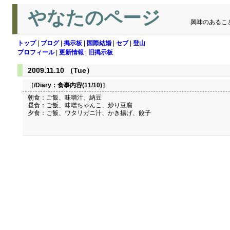
やなたのページ
興味のあるこ
トップ
|
ブログ
|
掲示板
|
国際結婚
|
セブ
|
登山
プロフィール
|
更新情報
|
旧掲示板
2009.11.10 （Tue）
［/Diary：
食事内容(11/10)
］
朝食：ご飯、味噌汁、納豆
昼食：ご飯、味噌ちゃんこ、炒り豆腐
夕食：ご飯、ワタリガニ汁、かき揚げ、餃子