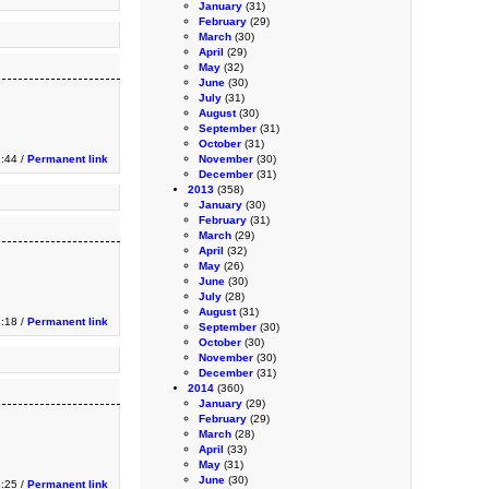
January
(31)
February
(29)
March
(30)
April
(29)
May
(32)
June
(30)
July
(31)
August
(30)
September
(31)
October
(31)
:44 /
Permanent link
November
(30)
December
(31)
2013
(358)
January
(30)
February
(31)
March
(29)
April
(32)
May
(26)
June
(30)
July
(28)
August
(31)
3:18 /
Permanent link
September
(30)
October
(30)
November
(30)
December
(31)
2014
(360)
January
(29)
February
(29)
March
(28)
April
(33)
May
(31)
June
(30)
3:25 /
Permanent link