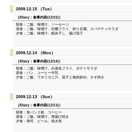
2009.12.15 （Tue）
［/Diary：
食事内容(12/15)
］
朝食：ご飯、味噌汁、ソーセージ
昼食：ご飯、味噌汁、牡蠣フライ、炒り豆腐、スパゲティサラダ
夕食：ご飯、味噌汁、鯖灰干し、揚げ茄子
2009.12.14 （Mon）
［/Diary：
食事内容(12/14)
］
朝食：ご飯、味噌汁、白身魚フライ、ポテトサラダ
昼食：パン、コーヒー牛乳
夕食：ご飯、ワタリガニ汁、茄子と挽肉炒め、ネギ焼き
2009.12.13 （Sun）
［/Diary：
食事内容(12/13)
］
朝食：食パン２枚、コーヒー
昼食：ご飯、味噌汁、厚揚げ焼き
夕食：寿司、ビール、焼き鳥