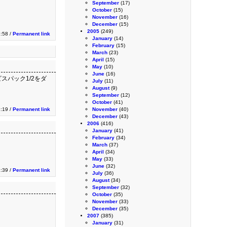
September
(17)
October
(15)
November
(16)
December
(15)
2005
(249)
:58 /
Permanent link
January
(14)
February
(15)
March
(23)
April
(15)
May
(10)
June
(16)
スパック1/2をダ
July
(11)
August
(9)
September
(12)
October
(41)
3:19 /
Permanent link
November
(40)
December
(43)
2006
(416)
January
(41)
February
(34)
March
(37)
April
(34)
May
(33)
June
(32)
2:39 /
Permanent link
July
(36)
August
(34)
September
(32)
October
(35)
November
(33)
December
(35)
2007
(385)
January
(31)