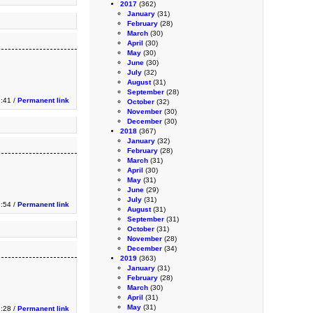
2017
(362)
January
(31)
February
(28)
March
(30)
April
(30)
May
(30)
June
(30)
July
(32)
August
(31)
September
(28)
9:41 /
Permanent link
October
(32)
November
(30)
December
(30)
2018
(367)
January
(32)
February
(28)
March
(31)
April
(30)
May
(31)
June
(29)
July
(31)
:54 /
Permanent link
August
(31)
September
(31)
October
(31)
November
(28)
December
(34)
2019
(363)
January
(31)
February
(28)
March
(30)
April
(31)
May
(31)
2:28 /
Permanent link