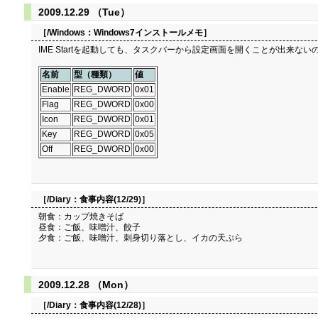
2009.12.29 （Tue）
［/Windows：
Windows7インストールメモ
］
IME Startを起動しても、タスクバーから設定画面を開くことが出来ないので、 レ
名前
型（種類）
値
Enable
REG_DWORD
0x01
Flag
REG_DWORD
0x00
Icon
REG_DWORD
0x01
Key
REG_DWORD
0x05
Off
REG_DWORD
0x00
［/Diary：
食事内容(12/29)
］
朝食：カップ焼きそば
昼食：ご飯、味噌汁、餃子
夕食：ご飯、味噌汁、刺身切り落とし、イカの天ぷら
2009.12.28 （Mon）
［/Diary：
食事内容(12/28)
］