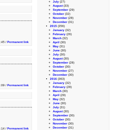
July
(27)
August
(33)
September
(29)
October
(32)
November
(28)
December
(31)
2015
(356)
January
(32)
February
(26)
March
(32)
9:45 /
Permanent link
April
(30)
May
(31)
June
(30)
July
(30)
August
(30)
September
(28)
October
(30)
November
(27)
December
(30)
2016
(363)
January
(32)
9:09 /
Permanent link
February
(28)
March
(30)
April
(29)
May
(32)
June
(30)
July
(31)
August
(30)
September
(30)
October
(30)
November
(30)
December
(31)
:14 /
Permanent link