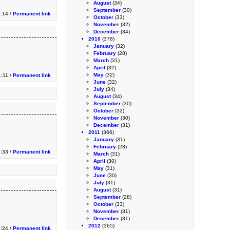
August
(34)
September
(30)
1:14 /
Permanent link
October
(33)
November
(32)
December
(34)
2010
(378)
January
(32)
February
(28)
March
(31)
April
(32)
May
(32)
1:11 /
Permanent link
June
(32)
July
(34)
August
(34)
September
(30)
October
(32)
November
(30)
December
(31)
2011
(366)
January
(31)
February
(28)
:33 /
Permanent link
March
(31)
April
(30)
May
(31)
June
(30)
July
(31)
August
(31)
September
(28)
October
(33)
November
(31)
December
(31)
2012
(365)
0:24 /
Permanent link