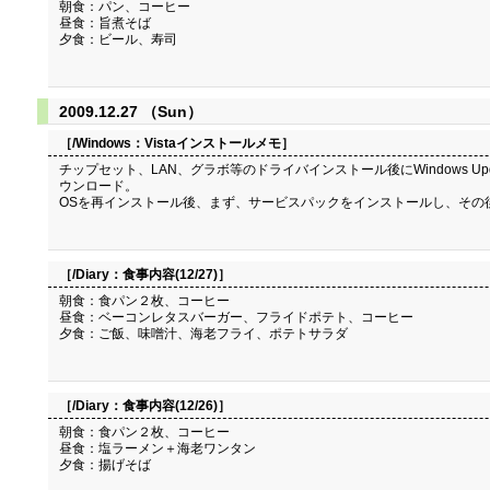
朝食：パン、コーヒー
昼食：旨煮そば
夕食：ビール、寿司
2009.12.27 （Sun）
［/Windows：
Vistaインストールメモ
］
チップセット、LAN、グラボ等のドライバインストール後にWindows U
ウンロード。
OSを再インストール後、まず、サービスパックをインストールし、その
［/Diary：
食事内容(12/27)
］
朝食：食パン２枚、コーヒー
昼食：ベーコンレタスバーガー、フライドポテト、コーヒー
夕食：ご飯、味噌汁、海老フライ、ポテトサラダ
［/Diary：
食事内容(12/26)
］
朝食：食パン２枚、コーヒー
昼食：塩ラーメン＋海老ワンタン
夕食：揚げそば