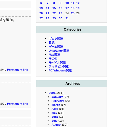
6
7
8
9
10
11
12
13
14
15
16
17
18
19
20
21
22
23
24
25
26
27
28
29
30
31
下の値を追加。
Categories
ブログ関連
日記
ゲーム関連
Unix/Linux関連
Mac関連
その他
モバイル関連
フィリピン関連
3:04 /
Permanent link
PC/Windows関連
Archives
2004
(214)
January
(27)
February
(30)
2:59 /
Permanent link
March
(17)
April
(15)
May
(17)
June
(16)
July
(10)
August
(19)