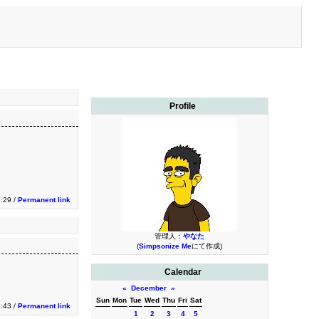
Profile
8:29 /
Permanent link
管理人：
やなた
(
Simpsonize Me
にて作成)
Calendar
«
December
»
Sun
Mon
Tue
Wed
Thu
Fri
Sat
:43 /
Permanent link
1
2
3
4
5