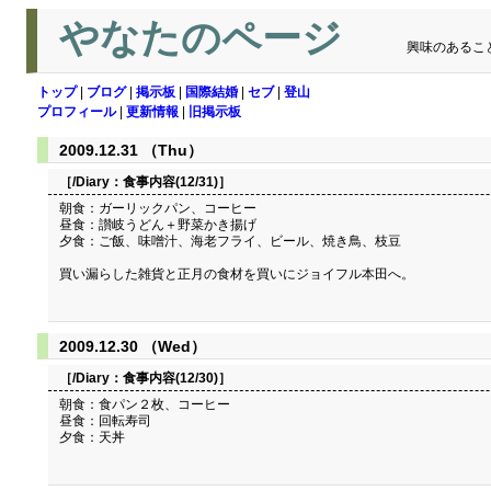
やなたのページ
興味のあるこ
トップ
|
ブログ
|
掲示板
|
国際結婚
|
セブ
|
登山
プロフィール
|
更新情報
|
旧掲示板
2009.12.31 （Thu）
［/Diary：
食事内容(12/31)
］
朝食：ガーリックパン、コーヒー
昼食：讃岐うどん＋野菜かき揚げ
夕食：ご飯、味噌汁、海老フライ、ビール、焼き鳥、枝豆
買い漏らした雑貨と正月の食材を買いにジョイフル本田へ。
2009.12.30 （Wed）
［/Diary：
食事内容(12/30)
］
朝食：食パン２枚、コーヒー
昼食：回転寿司
夕食：天丼