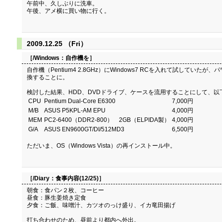
午前中、久しぶりに洗車。
午後、アメ横に買い物に行く。
2009.12.25 （Fri）
［/Windows：
自作機を
］
自作機（Pentium4 2.8GHz）にWindows7 RCを入れて試し
換することに。
検討した結果、HDD、DVDドライブ、ケースを流用することにして、以
CPU
Pentium Dual-Core E6300
7,000円
M/B
ASUS P5KPL-AM EPU
4,000円
MEM
PC2-6400（DDR2-800） 2GB（ELPIDA製）
4,000円
G/A
ASUS EN9600GT/DI/512MD3
6,500円
ただいま、OS（Windows Vista）の再インストール中。
［/Diary：
食事内容(12/25)
］
朝食：食パン２枚、コーヒー
昼食：豚生姜焼き定食
夕食：ご飯、味噌汁、カツオのっけ盛り、イカ竜田揚げ
打ち合わせのため、昼前より都内へ外出。