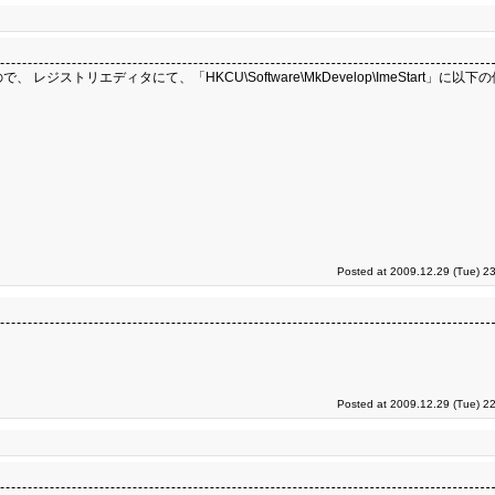
ジストリエディタにて、「HKCU\Software\MkDevelop\ImeStart」に以
Posted at 2009.12.29 (Tue) 2
Posted at 2009.12.29 (Tue) 2