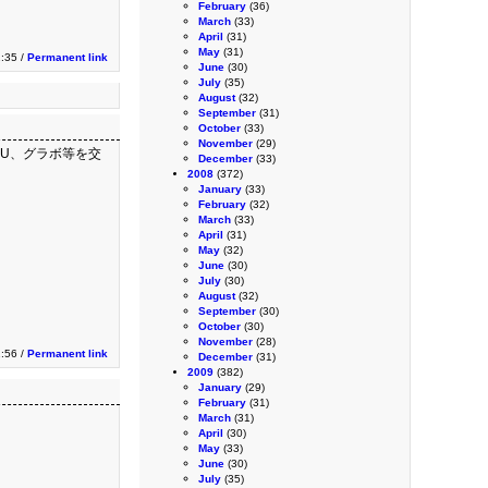
February
(36)
March
(33)
April
(31)
May
(31)
2:35 /
Permanent link
June
(30)
July
(35)
August
(32)
September
(31)
October
(33)
November
(29)
CPU、グラボ等を交
December
(33)
2008
(372)
January
(33)
February
(32)
March
(33)
April
(31)
May
(32)
June
(30)
July
(30)
August
(32)
September
(30)
October
(30)
November
(28)
1:56 /
Permanent link
December
(31)
2009
(382)
January
(29)
February
(31)
March
(31)
April
(30)
May
(33)
June
(30)
July
(35)