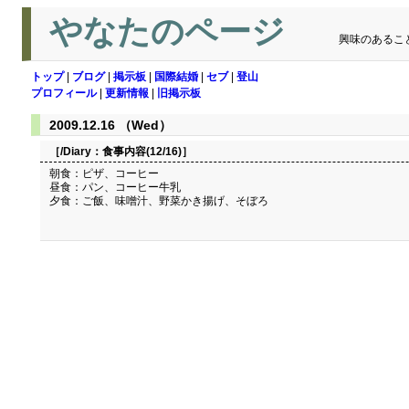
やなたのページ
興味のあるこ
トップ
|
ブログ
|
掲示板
|
国際結婚
|
セブ
|
登山
プロフィール
|
更新情報
|
旧掲示板
2009.12.16 （Wed）
［/Diary：
食事内容(12/16)
］
朝食：ピザ、コーヒー
昼食：パン、コーヒー牛乳
夕食：ご飯、味噌汁、野菜かき揚げ、そぼろ