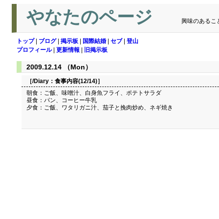
やなたのページ
興味のあるこ
トップ
|
ブログ
|
掲示板
|
国際結婚
|
セブ
|
登山
プロフィール
|
更新情報
|
旧掲示板
2009.12.14 （Mon）
［/Diary：
食事内容(12/14)
］
朝食：ご飯、味噌汁、白身魚フライ、ポテトサラダ
昼食：パン、コーヒー牛乳
夕食：ご飯、ワタリガニ汁、茄子と挽肉炒め、ネギ焼き