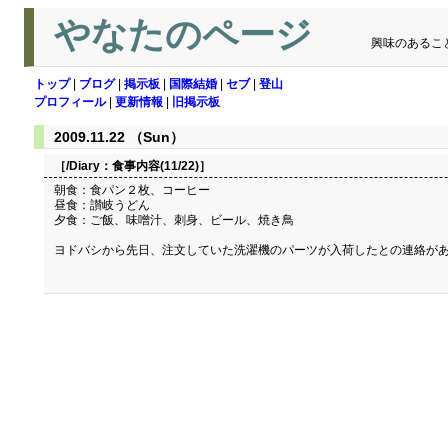
やなたのページ
興味のあるこ
トップ
|
ブログ
|
掲示板
|
国際結婚
|
セブ
|
登山
プロフィール
|
更新情報
|
旧掲示板
2009.11.22 （Sun）
［/Diary：
食事内容(11/22)
］
朝食：食パン２枚、コーヒー
昼食：讃岐うどん
夕食：ご飯、味噌汁、刺身、ビール、焼き鳥
ヨドバシから先日、注文していた洗濯機のパーツが入荷したとの連絡があ