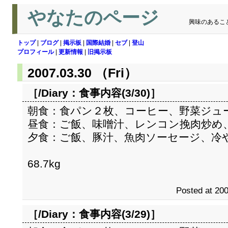
やなたのページ
興味のあるこ
トップ
|
ブログ
|
掲示板
|
国際結婚
|
セブ
|
登山
プロフィール
|
更新情報
|
旧掲示板
2007.03.30 （Fri）
［/Diary：
食事内容(3/30)
］
朝食：食パン２枚、コーヒー、野菜ジュ
昼食：ご飯、味噌汁、レンコン挽肉炒め
夕食：ご飯、豚汁、魚肉ソーセージ、冷
68.7kg
Posted at 200
［/Diary：
食事内容(3/29)
］