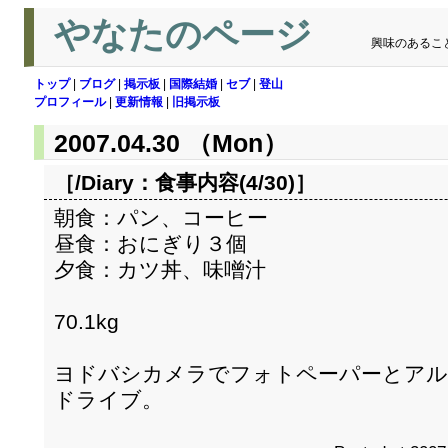
やなたのページ
興味のあるこ
トップ
|
ブログ
|
掲示板
|
国際結婚
|
セブ
|
登山
プロフィール
|
更新情報
|
旧掲示板
2007.04.30 （Mon）
［/Diary：
食事内容(4/30)
］
朝食：パン、コーヒー
昼食：おにぎり３個
夕食：カツ丼、味噌汁
70.1kg
ヨドバシカメラでフォトペーパーとアル
ドライブ。