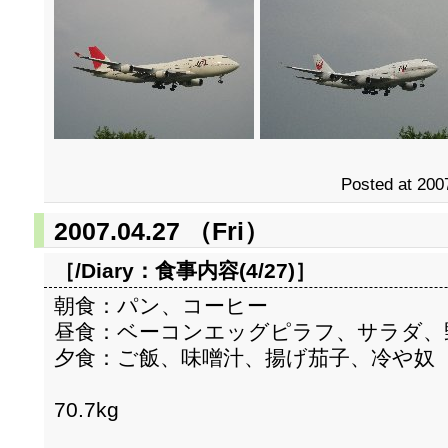
Posted at 200
2007.04.27 （Fri）
［/Diary：
食事内容(4/27)
］
朝食：パン、コーヒー
昼食：ベーコンエッグピラフ、サラダ、
夕食：ご飯、味噌汁、揚げ茄子、冷や奴
70.7kg