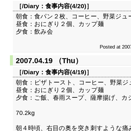
［/Diary：
食事内容(4/20)
］
朝食：食パン２枚、コーヒー、野菜ジュ
昼食：おにぎり２個、カップ麺
夕食：飲み会
Posted at 200
2007.04.19 （Thu）
［/Diary：
食事内容(4/19)
］
朝食：ピザトースト、コーヒー、野菜ジ
昼食：おにぎり２個、カップ麺
夕食：ご飯、春雨スープ、薩摩揚げ、カ
70.2kg
朝４時頃、右目の奥を突き刺すような痛