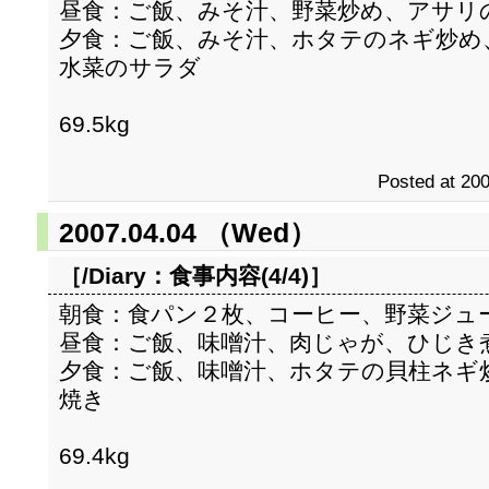
昼食：ご飯、みそ汁、野菜炒め、アサリ
夕食：ご飯、みそ汁、ホタテのネギ炒め
水菜のサラダ
69.5kg
Posted at 200
2007.04.04 （Wed）
［/Diary：
食事内容(4/4)
］
朝食：食パン２枚、コーヒー、野菜ジュ
昼食：ご飯、味噌汁、肉じゃが、ひじき
夕食：ご飯、味噌汁、ホタテの貝柱ネギ
焼き
69.4kg