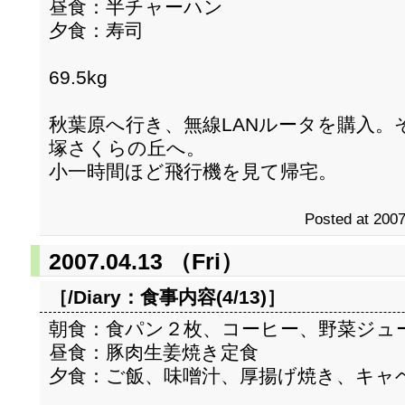
昼食：半チャーハン
夕食：寿司
69.5kg
秋葉原へ行き、無線LANルータを購入。
塚さくらの丘へ。
小一時間ほど飛行機を見て帰宅。
Posted at 2007
2007.04.13 （Fri）
［/Diary：
食事内容(4/13)
］
朝食：食パン２枚、コーヒー、野菜ジュ
昼食：豚肉生姜焼き定食
夕食：ご飯、味噌汁、厚揚げ焼き、キャ