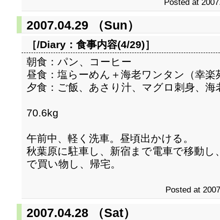
Posted at 2007
2007.04.29 （Sun）
［/Diary：
食事内容(4/29)
］
朝食：パン、コーヒー
昼食：塩らーめん＋海老ワンタン（幸楽
夕食：ご飯、あさり汁、マグロ刺身、海
70.6kg
午前中、軽く洗車。昼頃出かける。
秋葉原に駐車し、新宿まで電車で移動し
で買い物し、帰宅。
Posted at 2007
2007.04.28 （Sat）