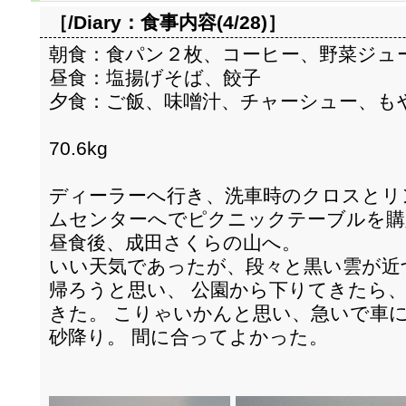
［/Diary：
食事内容(4/28)
］
朝食：食パン２枚、コーヒー、野菜ジュ
昼食：塩揚げそば、餃子
夕食：ご飯、味噌汁、チャーシュー、も
70.6kg
ディーラーへ行き、洗車時のクロスとリ
ムセンターへでピクニックテーブルを購
昼食後、成田さくらの山へ。
いい天気であったが、段々と黒い雲が近
帰ろうと思い、 公園から下りてきたら、
きた。 こりゃいかんと思い、急いで車
砂降り。 間に合ってよかった。