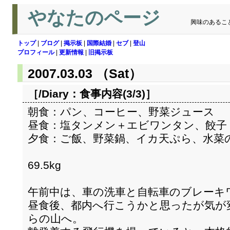
やなたのページ
興味のあるこ
トップ
|
ブログ
|
掲示板
|
国際結婚
|
セブ
|
登山
プロフィール
|
更新情報
|
旧掲示板
2007.03.03 （Sat）
［/Diary：
食事内容(3/3)
］
朝食：パン、コーヒー、野菜ジュース
昼食：塩タンメン＋エビワンタン、餃子
夕食：ご飯、野菜鍋、イカ天ぷら、水菜
69.5kg
午前中は、車の洗車と自転車のブレーキ
昼食後、都内へ行こうかと思ったが気が
らの山へ。