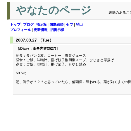
やなたのページ
興味のあるこ
トップ
|
ブログ
|
掲示板
|
国際結婚
|
セブ
|
登山
プロフィール
|
更新情報
|
旧掲示板
2007.03.27 （Tue）
［/Diary：
食事内容(3/27)
］
朝食：食パン２枚、コーヒー、野菜ジュース
昼食：ご飯、味噌汁、揚げ餃子酢胡椒スープ、ひじきと厚揚げ
夕食：ご飯、味噌汁、揚げ茄子、もやし炒め
69.5kg
朝、調子が？？？と思っていたら、偏頭痛に襲われる。薬が効くまでの