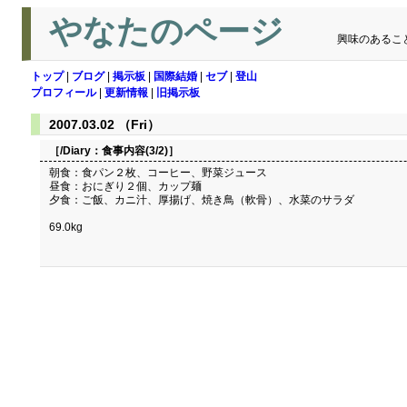
やなたのページ
興味のあるこ
トップ
|
ブログ
|
掲示板
|
国際結婚
|
セブ
|
登山
プロフィール
|
更新情報
|
旧掲示板
2007.03.02 （Fri）
［/Diary：
食事内容(3/2)
］
朝食：食パン２枚、コーヒー、野菜ジュース
昼食：おにぎり２個、カップ麺
夕食：ご飯、カニ汁、厚揚げ、焼き鳥（軟骨）、水菜のサラダ
69.0kg