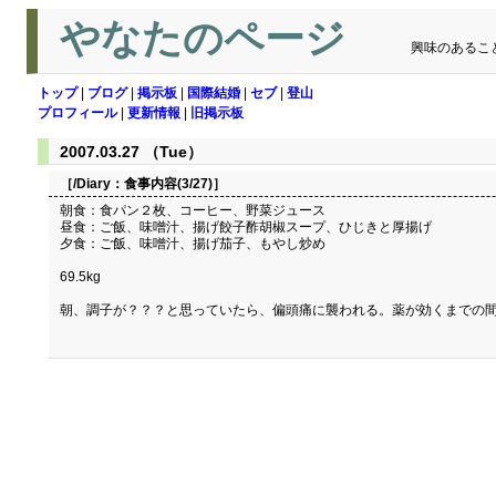
やなたのページ
興味のあるこ
トップ
|
ブログ
|
掲示板
|
国際結婚
|
セブ
|
登山
プロフィール
|
更新情報
|
旧掲示板
2007.03.27 （Tue）
［/Diary：
食事内容(3/27)
］
朝食：食パン２枚、コーヒー、野菜ジュース
昼食：ご飯、味噌汁、揚げ餃子酢胡椒スープ、ひじきと厚揚げ
夕食：ご飯、味噌汁、揚げ茄子、もやし炒め
69.5kg
朝、調子が？？？と思っていたら、偏頭痛に襲われる。薬が効くまでの