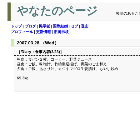
やなたのページ
興味のあるこ
トップ
|
ブログ
|
掲示板
|
国際結婚
|
セブ
|
登山
プロフィール
|
更新情報
|
旧掲示板
2007.03.28 （Wed）
［/Diary：
食事内容(3/28)
］
朝食：食パン２枚、コーヒー、野菜ジュース
昼食：ご飯、味噌汁、竹輪磯辺揚げ、青菜のごま和え
夕食：ご飯、あさり汁、カジキマグロ生姜漬け、もやし炒め
69.3kg