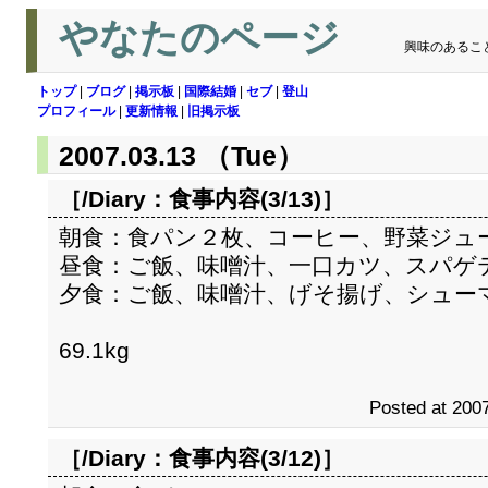
やなたのページ
興味のあるこ
トップ
|
ブログ
|
掲示板
|
国際結婚
|
セブ
|
登山
プロフィール
|
更新情報
|
旧掲示板
2007.03.13 （Tue）
［/Diary：
食事内容(3/13)
］
朝食：食パン２枚、コーヒー、野菜ジュ
昼食：ご飯、味噌汁、一口カツ、スパゲ
夕食：ご飯、味噌汁、げそ揚げ、シュー
69.1kg
Posted at 2007
［/Diary：
食事内容(3/12)
］