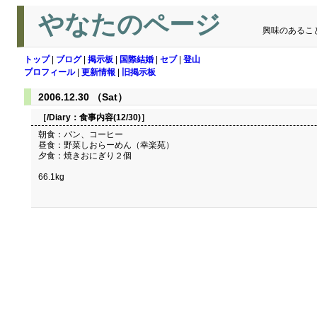
やなたのページ
興味のあるこ
トップ
|
ブログ
|
掲示板
|
国際結婚
|
セブ
|
登山
プロフィール
|
更新情報
|
旧掲示板
2006.12.30 （Sat）
［/Diary：
食事内容(12/30)
］
朝食：パン、コーヒー
昼食：野菜しおらーめん（幸楽苑）
夕食：焼きおにぎり２個
66.1kg