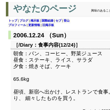
やなたのページ
興味のあるこ
トップ
|
ブログ
|
掲示板
|
国際結婚
|
セブ
|
登山
プロフィール
|
更新情報
|
旧掲示板
2006.12.24 （Sun）
［/Diary：
食事内容(12/24)
］
朝食：パン、コーヒー、野菜ジュース
昼食：ステーキ、ライス、サラダ
夕食：焼きそば、ケーキ
65.6kg
昼頃、新宿へ出かけ、レストランで食事
り、 細々したものを買う。