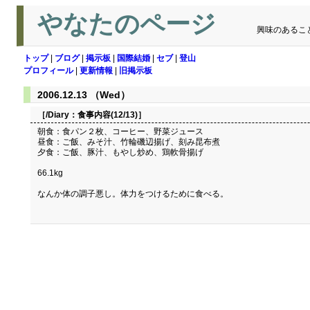
やなたのページ
興味のあるこ
トップ
|
ブログ
|
掲示板
|
国際結婚
|
セブ
|
登山
プロフィール
|
更新情報
|
旧掲示板
2006.12.13 （Wed）
［/Diary：
食事内容(12/13)
］
朝食：食パン２枚、コーヒー、野菜ジュース
昼食：ご飯、みそ汁、竹輪磯辺揚げ、刻み昆布煮
夕食：ご飯、豚汁、もやし炒め、鶏軟骨揚げ
66.1kg
なんか体の調子悪し。体力をつけるために食べる。