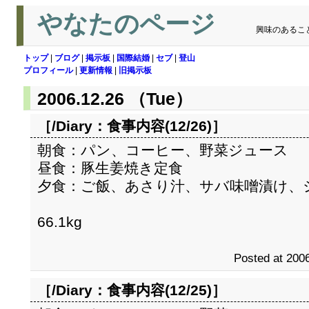
やなたのページ
興味のあるこ
トップ
|
ブログ
|
掲示板
|
国際結婚
|
セブ
|
登山
プロフィール
|
更新情報
|
旧掲示板
2006.12.26 （Tue）
［/Diary：
食事内容(12/26)
］
朝食：パン、コーヒー、野菜ジュース
昼食：豚生姜焼き定食
夕食：ご飯、あさり汁、サバ味噌漬け、
66.1kg
Posted at 2006
［/Diary：
食事内容(12/25)
］