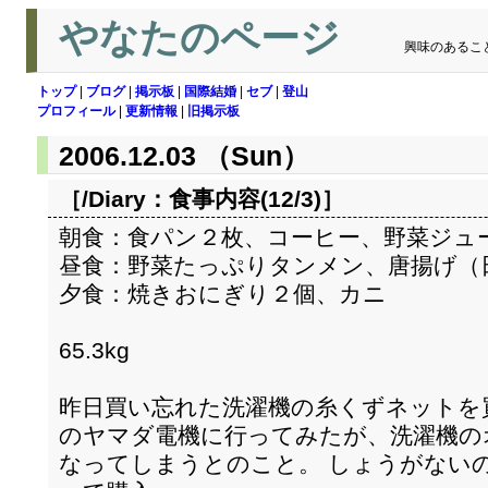
やなたのページ
興味のあるこ
トップ
|
ブログ
|
掲示板
|
国際結婚
|
セブ
|
登山
プロフィール
|
更新情報
|
旧掲示板
2006.12.03 （Sun）
［/Diary：
食事内容(12/3)
］
朝食：食パン２枚、コーヒー、野菜ジュ
昼食：野菜たっぷりタンメン、唐揚げ（
夕食：焼きおにぎり２個、カニ
65.3kg
昨日買い忘れた洗濯機の糸くずネットを
のヤマダ電機に行ってみたが、洗濯機の
なってしまうとのこと。 しょうがない