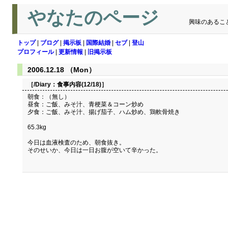
やなたのページ
興味のあるこ
トップ
|
ブログ
|
掲示板
|
国際結婚
|
セブ
|
登山
プロフィール
|
更新情報
|
旧掲示板
2006.12.18 （Mon）
［/Diary：
食事内容(12/18)
］
朝食：（無し）
昼食：ご飯、みそ汁、青梗菜＆コーン炒め
夕食：ご飯、みそ汁、揚げ茄子、ハム炒め、鶏軟骨焼き
65.3kg
今日は血液検査のため、朝食抜き。
そのせいか、今日は一日お腹が空いて辛かった。