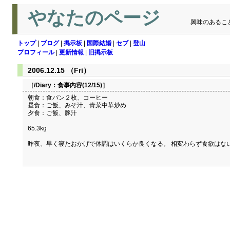
やなたのページ
興味のあるこ
トップ
|
ブログ
|
掲示板
|
国際結婚
|
セブ
|
登山
プロフィール
|
更新情報
|
旧掲示板
2006.12.15 （Fri）
［/Diary：
食事内容(12/15)
］
朝食：食パン２枚、コーヒー
昼食：ご飯、みそ汁、青菜中華炒め
夕食：ご飯、豚汁
65.3kg
昨夜、早く寝たおかげで体調はいくらか良くなる。 相変わらず食欲はな