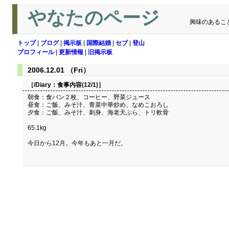
やなたのページ
興味のあるこ
トップ
|
ブログ
|
掲示板
|
国際結婚
|
セブ
|
登山
プロフィール
|
更新情報
|
旧掲示板
2006.12.01 （Fri）
［/Diary：
食事内容(12/1)
］
朝食：食パン２枚、コーヒー、野菜ジュース
昼食：ご飯、みそ汁、青菜中華炒め、なめこおろし
夕食：ご飯、みそ汁、刺身、海老天ぷら、トリ軟骨
65.1kg
今日から12月。今年もあと一月だ。