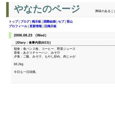
やなたのページ
興味のあるこ
トップ
|
ブログ
|
掲示板
|
国際結婚
|
セブ
|
登山
プロフィール
|
更新情報
|
旧掲示板
2006.08.23 （Wed）
［/Diary：
食事内容(8/23)
］
朝食：食パン２枚、コーヒー、野菜ジュース
昼食：あさりチャーハン、みそ汁
夕食：ご飯、みそ汁、もやし炒め、肉じゃが
66.2kg
今日も一日頭痛。