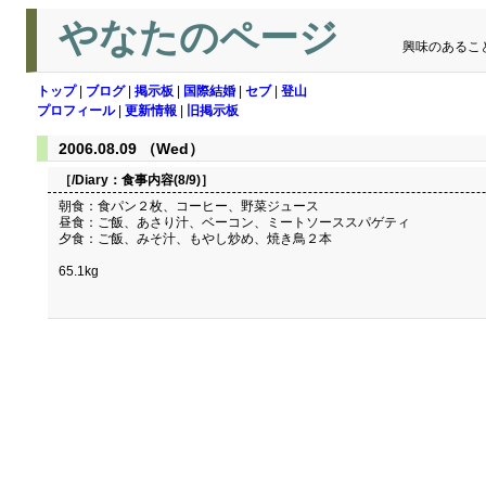
やなたのページ
興味のあるこ
トップ
|
ブログ
|
掲示板
|
国際結婚
|
セブ
|
登山
プロフィール
|
更新情報
|
旧掲示板
2006.08.09 （Wed）
［/Diary：
食事内容(8/9)
］
朝食：食パン２枚、コーヒー、野菜ジュース
昼食：ご飯、あさり汁、ベーコン、ミートソーススパゲティ
夕食：ご飯、みそ汁、もやし炒め、焼き鳥２本
65.1kg