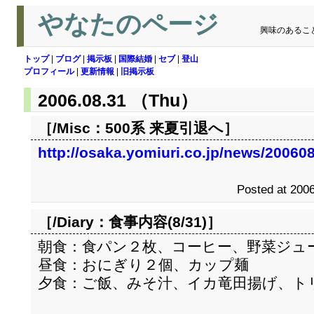
やなたのページ
興味のあるこ
トップ
|
ブログ
|
掲示板
|
国際結婚
|
セブ
|
登山
プロフィール
|
更新情報
|
旧掲示板
2006.08.31 （Thu）
［/Misc：
500系 来夏引退へ
］
http://osaka.yomiuri.co.jp/news/2006
Posted at 2006
［/Diary：
食事内容(8/31)
］
朝食：食パン２枚、コーヒー、野菜ジュ
昼食：おにぎり２個、カップ麺
夕食：ご飯、みそ汁、イカ竜田揚げ、ト