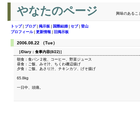
やなたのページ
興味のあるこ
トップ
|
ブログ
|
掲示板
|
国際結婚
|
セブ
|
登山
プロフィール
|
更新情報
|
旧掲示板
2006.08.22 （Tue）
［/Diary：
食事内容(8/22)
］
朝食：食パン２枚、コーヒー、野菜ジュース
昼食：ご飯、みそ汁、ちくわ磯辺揚げ
夕食：ご飯、あさり汁、チキンカツ、げそ揚げ
65.8kg
一日中、頭痛。