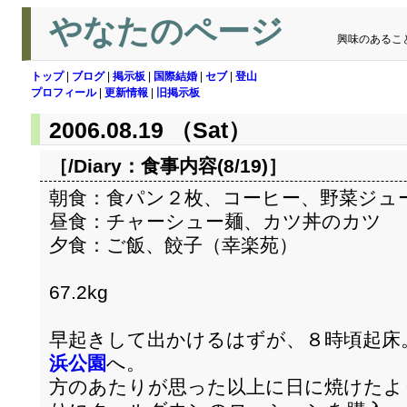
やなたのページ
興味のあるこ
トップ
|
ブログ
|
掲示板
|
国際結婚
|
セブ
|
登山
プロフィール
|
更新情報
|
旧掲示板
2006.08.19 （Sat）
［/Diary：
食事内容(8/19)
］
朝食：食パン２枚、コーヒー、野菜ジュ
昼食：チャーシュー麺、カツ丼のカツ
夕食：ご飯、餃子（幸楽苑）
67.2kg
早起きして出かけるはずが、８時頃起床
浜公園
へ。
方のあたりが思った以上に日に焼けたよ